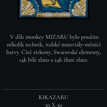
V díle monkey MIZARU bylo použito
několik technik, italské materiály-měnící
barvy. Čiré zirkony, Swarovské elementy,
14k bílé zlato a 24k žluté zlato.
KIKAZARU
30 X 30