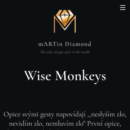
mARTin Diamond
The only unique style in the world
Wise Monkeys
Opice svými gesty napovídají ,,neslyším zlo,
nevidím zlo, nemluvím zlo" První opice,