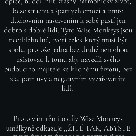
opice, budou mít krásný harmonický život,
beze strachu a špatných emocí a tímto
duchovním nastavením k sobě pustí jen
dobro a dobré lidi. Tyto Wise Monkeys jsou
neoddělitelné, tvoří celek který musí být
spolu, protože jedna bez druhé nemohou
existovat, k tomu aby navedli svého
budoucího majitele ke klidnému životu, bez
zla, pomluvy a negativním vyzařováním
lidí.
Proto vám těmito díly Wise Monkeys
umělkyně odkazuje ,,ŽITĚ TAK, ABYSTE